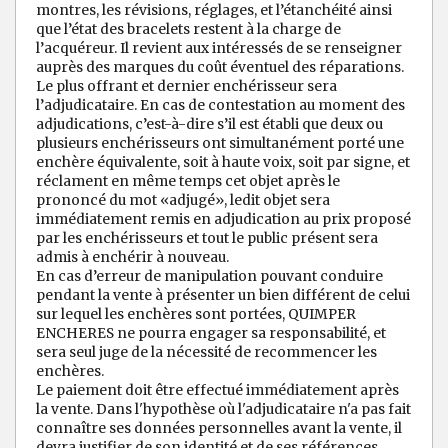
montres, les révisions, réglages, et l’étanchéité ainsi
que l’état des bracelets restent à la charge de
l’acquéreur. Il revient aux intéressés de se renseigner
auprès des marques du coût éventuel des réparations.
Le plus offrant et dernier enchérisseur sera
l’adjudicataire. En cas de contestation au moment des
adjudications, c’est-à-dire s’il est établi que deux ou
plusieurs enchérisseurs ont simultanément porté une
enchère équivalente, soit à haute voix, soit par signe, et
réclament en même temps cet objet après le
prononcé du mot «adjugé», ledit objet sera
immédiatement remis en adjudication au prix proposé
par les enchérisseurs et tout le public présent sera
admis à enchérir à nouveau.
En cas d’erreur de manipulation pouvant conduire
pendant la vente à présenter un bien différent de celui
sur lequel les enchères sont portées, QUIMPER
ENCHERES ne pourra engager sa responsabilité, et
sera seul juge de la nécessité de recommencer les
enchères.
Le paiement doit être effectué immédiatement après
la vente. Dans l'hypothèse où l'adjudicataire n'a pas fait
connaître ses données personnelles avant la vente, il
devra justifier de son identité et de ses références