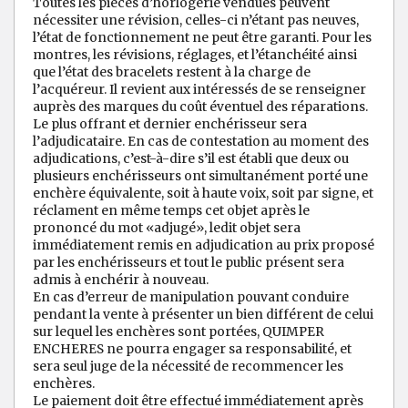
Toutes les pièces d’horlogerie vendues peuvent
nécessiter une révision, celles-ci n’étant pas neuves,
l’état de fonctionnement ne peut être garanti. Pour les
montres, les révisions, réglages, et l’étanchéité ainsi
que l’état des bracelets restent à la charge de
l’acquéreur. Il revient aux intéressés de se renseigner
auprès des marques du coût éventuel des réparations.
Le plus offrant et dernier enchérisseur sera
l’adjudicataire. En cas de contestation au moment des
adjudications, c’est-à-dire s’il est établi que deux ou
plusieurs enchérisseurs ont simultanément porté une
enchère équivalente, soit à haute voix, soit par signe, et
réclament en même temps cet objet après le
prononcé du mot «adjugé», ledit objet sera
immédiatement remis en adjudication au prix proposé
par les enchérisseurs et tout le public présent sera
admis à enchérir à nouveau.
En cas d’erreur de manipulation pouvant conduire
pendant la vente à présenter un bien différent de celui
sur lequel les enchères sont portées, QUIMPER
ENCHERES ne pourra engager sa responsabilité, et
sera seul juge de la nécessité de recommencer les
enchères.
Le paiement doit être effectué immédiatement après