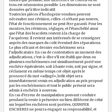
tons est néanmoins possible. Les dimensions ne sont
données qu’à titre indicatif.
Toutes les pièces d’horlogerie vendues peuvent
nécessiter une révision, celles-ci n’étant pas neuves,
l’état de fonctionnement ne peut être garanti. Pour les
montres, les révisions, réglages, et l’étanchéité ainsi
que l’état des bracelets restent à la charge de
l’acquéreur. Il revient aux intéressés de se renseigner
auprès des marques du coût éventuel des réparations.
Le plus offrant et dernier enchérisseur sera
l’adjudicataire. En cas de contestation au moment des
adjudications, c’est-à-dire s’il est établi que deux ou
plusieurs enchérisseurs ont simultanément porté une
enchère équivalente, soit à haute voix, soit par signe, et
réclament en même temps cet objet après le
prononcé du mot «adjugé», ledit objet sera
immédiatement remis en adjudication au prix proposé
par les enchérisseurs et tout le public présent sera
admis à enchérir à nouveau.
En cas d’erreur de manipulation pouvant conduire
pendant la vente à présenter un bien différent de celui
sur lequel les enchères sont portées, QUIMPER
ENCHERES ne pourra engager sa responsabilité, et