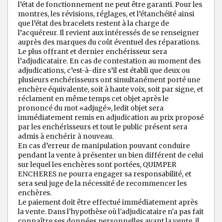
l’état de fonctionnement ne peut être garanti. Pour les
montres, les révisions, réglages, et l’étanchéité ainsi
que l’état des bracelets restent à la charge de
l’acquéreur. Il revient aux intéressés de se renseigner
auprès des marques du coût éventuel des réparations.
Le plus offrant et dernier enchérisseur sera
l’adjudicataire. En cas de contestation au moment des
adjudications, c’est-à-dire s’il est établi que deux ou
plusieurs enchérisseurs ont simultanément porté une
enchère équivalente, soit à haute voix, soit par signe, et
réclament en même temps cet objet après le
prononcé du mot «adjugé», ledit objet sera
immédiatement remis en adjudication au prix proposé
par les enchérisseurs et tout le public présent sera
admis à enchérir à nouveau.
En cas d’erreur de manipulation pouvant conduire
pendant la vente à présenter un bien différent de celui
sur lequel les enchères sont portées, QUIMPER
ENCHERES ne pourra engager sa responsabilité, et
sera seul juge de la nécessité de recommencer les
enchères.
Le paiement doit être effectué immédiatement après
la vente. Dans l'hypothèse où l'adjudicataire n'a pas fait
connaître ses données personnelles avant la vente, il