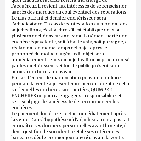
que l’état des bracelets restent à la charge de
l’acquéreur. Il revient aux intéressés de se renseigner
auprès des marques du coût éventuel des réparations.
Le plus offrant et dernier enchérisseur sera
l’adjudicataire. En cas de contestation au moment des
adjudications, c’est-à-dire s’il est établi que deux ou
plusieurs enchérisseurs ont simultanément porté une
enchère équivalente, soit à haute voix, soit par signe, et
réclament en même temps cet objet après le
prononcé du mot «adjugé», ledit objet sera
immédiatement remis en adjudication au prix proposé
par les enchérisseurs et tout le public présent sera
admis à enchérir à nouveau.
En cas d’erreur de manipulation pouvant conduire
pendant la vente à présenter un bien différent de celui
sur lequel les enchères sont portées, QUIMPER
ENCHERES ne pourra engager sa responsabilité, et
sera seul juge de la nécessité de recommencer les
enchères.
Le paiement doit être effectué immédiatement après
la vente. Dans l'hypothèse où l'adjudicataire n'a pas fait
connaître ses données personnelles avant la vente, il
devra justifier de son identité et de ses références
bancaires dès le premier jour ouvré suivant la vente.