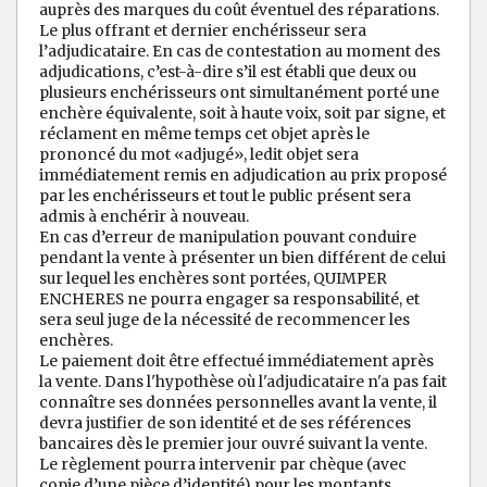
auprès des marques du coût éventuel des réparations.
Le plus offrant et dernier enchérisseur sera
l’adjudicataire. En cas de contestation au moment des
adjudications, c’est-à-dire s’il est établi que deux ou
plusieurs enchérisseurs ont simultanément porté une
enchère équivalente, soit à haute voix, soit par signe, et
réclament en même temps cet objet après le
prononcé du mot «adjugé», ledit objet sera
immédiatement remis en adjudication au prix proposé
par les enchérisseurs et tout le public présent sera
admis à enchérir à nouveau.
En cas d’erreur de manipulation pouvant conduire
pendant la vente à présenter un bien différent de celui
sur lequel les enchères sont portées, QUIMPER
ENCHERES ne pourra engager sa responsabilité, et
sera seul juge de la nécessité de recommencer les
enchères.
Le paiement doit être effectué immédiatement après
la vente. Dans l'hypothèse où l'adjudicataire n'a pas fait
connaître ses données personnelles avant la vente, il
devra justifier de son identité et de ses références
bancaires dès le premier jour ouvré suivant la vente.
Le règlement pourra intervenir par chèque (avec
copie d’une pièce d’identité) pour les montants