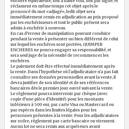
enchère équivalente, soit à haute voix, soit par signe, et
réclament en même temps cet objet après le
prononcé du mot «adjugé», ledit objet sera
immédiatement remis en adjudication au prix proposé
par les enchérisseurs et tout le public présent sera
admis à enchérir à nouveau.
En cas d’erreur de manipulation pouvant conduire
pendant la vente à présenter un bien différent de celui
sur lequel les enchères sont portées, QUIMPER
ENCHERES ne pourra engager sa responsabilité, et
sera seul juge de la nécessité de recommencer les
enchères.
Le paiement doit être effectué immédiatement après
la vente. Dans l'hypothèse où l'adjudicataire n'a pas fait
connaître ses données personnelles avant la vente, il
devra justifier de son identité et de ses références
bancaires dès le premier jour ouvré suivant la vente.
Le règlement pourra intervenir par chèque (avec
copie d’une pièce d’identité) pour les montants
inférieurs à 500 eur, par carte Visa ou Mastercard ou
par espèces dans les limites légales pour les
personnes présentes à la vente. Pour les adjudicataires
sur ordre, règlement par carte bancaire ou virement.
Aucun lot ne sera remis aux acquéreurs avant