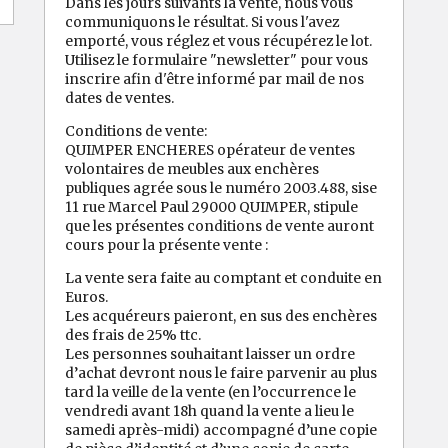
Dans les jours suivants la vente, nous vous
communiquons le résultat. Si vous l'avez
emporté, vous réglez et vous récupérez le lot.
Utilisez le formulaire "newsletter" pour vous
inscrire afin d'être informé par mail de nos
dates de ventes.
Conditions de vente:
QUIMPER ENCHERES opérateur de ventes
volontaires de meubles aux enchères
publiques agrée sous le numéro 2003.488, sise
11 rue Marcel Paul 29000 QUIMPER, stipule
que les présentes conditions de vente auront
cours pour la présente vente :
La vente sera faite au comptant et conduite en
Euros.
Les acquéreurs paieront, en sus des enchères
des frais de 25% ttc.
Les personnes souhaitant laisser un ordre
d’achat devront nous le faire parvenir au plus
tard la veille de la vente (en l’occurrence le
vendredi avant 18h quand la vente a lieu le
samedi après-midi) accompagné d’une copie