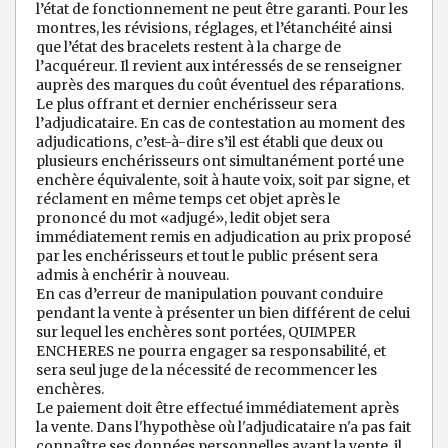
l’état de fonctionnement ne peut être garanti. Pour les
montres, les révisions, réglages, et l’étanchéité ainsi
que l’état des bracelets restent à la charge de
l’acquéreur. Il revient aux intéressés de se renseigner
auprès des marques du coût éventuel des réparations.
Le plus offrant et dernier enchérisseur sera
l’adjudicataire. En cas de contestation au moment des
adjudications, c’est-à-dire s’il est établi que deux ou
plusieurs enchérisseurs ont simultanément porté une
enchère équivalente, soit à haute voix, soit par signe, et
réclament en même temps cet objet après le
prononcé du mot «adjugé», ledit objet sera
immédiatement remis en adjudication au prix proposé
par les enchérisseurs et tout le public présent sera
admis à enchérir à nouveau.
En cas d’erreur de manipulation pouvant conduire
pendant la vente à présenter un bien différent de celui
sur lequel les enchères sont portées, QUIMPER
ENCHERES ne pourra engager sa responsabilité, et
sera seul juge de la nécessité de recommencer les
enchères.
Le paiement doit être effectué immédiatement après
la vente. Dans l'hypothèse où l'adjudicataire n'a pas fait
connaître ses données personnelles avant la vente, il