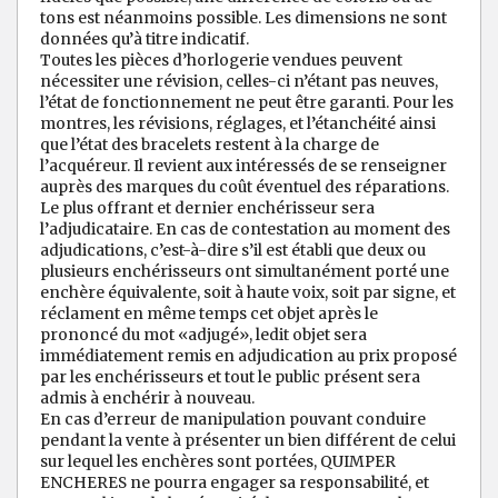
tons est néanmoins possible. Les dimensions ne sont
données qu’à titre indicatif.
Toutes les pièces d’horlogerie vendues peuvent
nécessiter une révision, celles-ci n’étant pas neuves,
l’état de fonctionnement ne peut être garanti. Pour les
montres, les révisions, réglages, et l’étanchéité ainsi
que l’état des bracelets restent à la charge de
l’acquéreur. Il revient aux intéressés de se renseigner
auprès des marques du coût éventuel des réparations.
Le plus offrant et dernier enchérisseur sera
l’adjudicataire. En cas de contestation au moment des
adjudications, c’est-à-dire s’il est établi que deux ou
plusieurs enchérisseurs ont simultanément porté une
enchère équivalente, soit à haute voix, soit par signe, et
réclament en même temps cet objet après le
prononcé du mot «adjugé», ledit objet sera
immédiatement remis en adjudication au prix proposé
par les enchérisseurs et tout le public présent sera
admis à enchérir à nouveau.
En cas d’erreur de manipulation pouvant conduire
pendant la vente à présenter un bien différent de celui
sur lequel les enchères sont portées, QUIMPER
ENCHERES ne pourra engager sa responsabilité, et