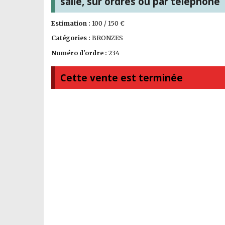
salle, sur ordres ou par téléphone
Estimation :
100 / 150 €
Catégories :
BRONZES
Numéro d'ordre :
234
Cette vente est terminée