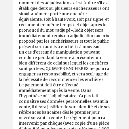
moment des adjudications, c’est-à-dire s’il est
établi que deux ou plusieurs enchérisseurs ont
simultanément porté une enchère
équivalente, soit à haute voix, soit par signe, et
réclament en même temps cet objet après le
prononcé du mot «adjugé», ledit objet sera
immédiatement remis en adjudication au prix
proposé par les enchérisseurs et tout le public
présent sera admis à enchérir à nouveau.
En cas d’erreur de manipulation pouvant
conduire pendant la vente à présenter un
bien différent de celui sur lequel les enchères
sont portées, QUIMPER ENCHERES ne pourra
engager sa responsabilité, et sera seul juge de
la nécessité de recommencer les enchères.
Le paiement doit être effectué
immédiatement après la vente. Dans
l'hypothèse où l'adjudicataire n'a pas fait
connaître ses données personnelles avant la
vente, il devra justifier de son identité et de ses
références bancaires dès le premier jour
ouvré suivant la vente. Le règlement pourra
intervenir par chèque (avec copie d’une pièce
d’identité) pour les montants inférieurs à 500