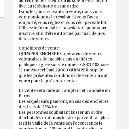
autres enchérisseurs qu'ils soient en salle, en
live, au téléphone ou sur ordre.
Dans les jours suivants la vente, nous vous
communiquons le résultat. Si vous l'avez
emporté, vous réglez et vous récupérez le lot.
Utilisez le formulaire "newsletter" pour vous
inscrire afin d'être informé par mail de nos
dates de ventes.
Conditions de vente:
QUIMPER ENCHERES opérateur de ventes
volontaires de meubles aux enchères
publiques agrée sous le numéro 2003.488, sise
11 rue Marcel Paul 29000 QUIMPER, stipule
que les présentes conditions de vente auront
cours pour la présente vente :
La vente sera faite au comptant et conduite en
Euros.
Les acquéreurs paieront, en sus des enchères
des frais de 25% ttc.
Les personnes souhaitant laisser un ordre
d’achat devront nous le faire parvenir au plus
tard la veille de la vente (en l’occurrence le
vendredi avant 18h quand la vente a lieu le