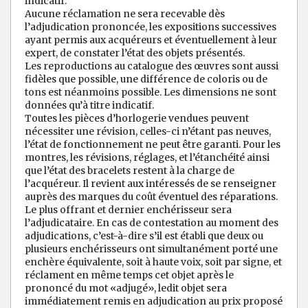
indicatif.
Aucune réclamation ne sera recevable dès
l’adjudication prononcée, les expositions successives
ayant permis aux acquéreurs et éventuellement à leur
expert, de constater l’état des objets présentés.
Les reproductions au catalogue des œuvres sont aussi
fidèles que possible, une différence de coloris ou de
tons est néanmoins possible. Les dimensions ne sont
données qu’à titre indicatif.
Toutes les pièces d’horlogerie vendues peuvent
nécessiter une révision, celles-ci n’étant pas neuves,
l’état de fonctionnement ne peut être garanti. Pour les
montres, les révisions, réglages, et l’étanchéité ainsi
que l’état des bracelets restent à la charge de
l’acquéreur. Il revient aux intéressés de se renseigner
auprès des marques du coût éventuel des réparations.
Le plus offrant et dernier enchérisseur sera
l’adjudicataire. En cas de contestation au moment des
adjudications, c’est-à-dire s’il est établi que deux ou
plusieurs enchérisseurs ont simultanément porté une
enchère équivalente, soit à haute voix, soit par signe, et
réclament en même temps cet objet après le
prononcé du mot «adjugé», ledit objet sera
immédiatement remis en adjudication au prix proposé