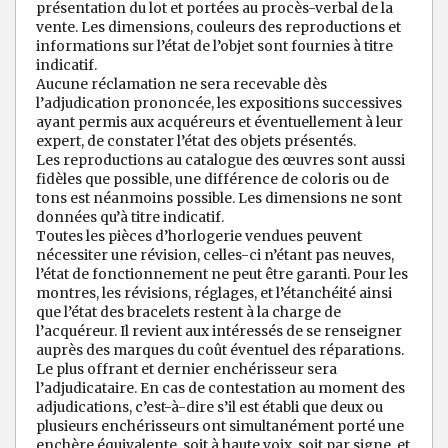
présentation du lot et portées au procès-verbal de la
vente. Les dimensions, couleurs des reproductions et
informations sur l’état de l’objet sont fournies à titre
indicatif.
Aucune réclamation ne sera recevable dès
l’adjudication prononcée, les expositions successives
ayant permis aux acquéreurs et éventuellement à leur
expert, de constater l’état des objets présentés.
Les reproductions au catalogue des œuvres sont aussi
fidèles que possible, une différence de coloris ou de
tons est néanmoins possible. Les dimensions ne sont
données qu’à titre indicatif.
Toutes les pièces d’horlogerie vendues peuvent
nécessiter une révision, celles-ci n’étant pas neuves,
l’état de fonctionnement ne peut être garanti. Pour les
montres, les révisions, réglages, et l’étanchéité ainsi
que l’état des bracelets restent à la charge de
l’acquéreur. Il revient aux intéressés de se renseigner
auprès des marques du coût éventuel des réparations.
Le plus offrant et dernier enchérisseur sera
l’adjudicataire. En cas de contestation au moment des
adjudications, c’est-à-dire s’il est établi que deux ou
plusieurs enchérisseurs ont simultanément porté une
enchère équivalente, soit à haute voix, soit par signe, et