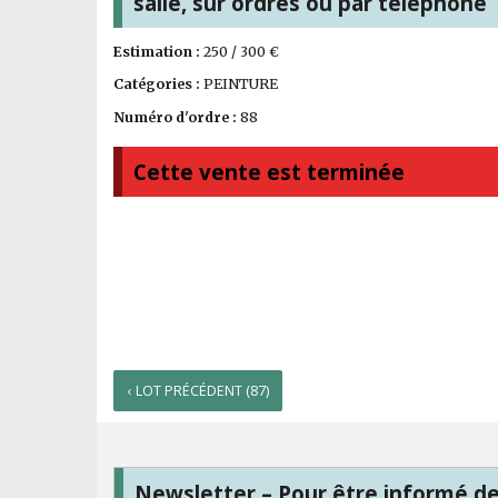
salle, sur ordres ou par téléphone
Estimation :
250 / 300 €
Catégories :
PEINTURE
Numéro d'ordre :
88
Cette vente est terminée
‹ LOT PRÉCÉDENT (87)
Newsletter – Pour être informé d