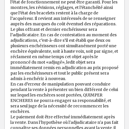
l’état de fonctionnement ne peut être garanti. Pour les
montres, les révisions, réglages, et l’étanchéité ainsi
que l’état des bracelets restent à la charge de
l’acquéreur. Il revient aux intéressés de se renseigner
auprès des marques du coût éventuel des réparations.
Le plus offrant et dernier enchérisseur sera
l’adjudicataire. En cas de contestation au moment des
adjudications, c’est-à-dire s’il est établi que deux ou
plusieurs enchérisseurs ont simultanément porté une
enchère équivalente, soit à haute voix, soit par signe, et
réclament en même temps cet objet après le
prononcé du mot «adjugé», ledit objet sera
immédiatement remis en adjudication au prix proposé
par les enchérisseurs et tout le public présent sera
admis à enchérir à nouveau.
En cas d’erreur de manipulation pouvant conduire
pendant la vente à présenter un bien différent de celui
sur lequel les enchères sont portées, QUIMPER
ENCHERES ne pourra engager sa responsabilité, et
sera seul juge de la nécessité de recommencer les
enchères.
Le paiement doit être effectué immédiatement après
la vente. Dans l'hypothèse où l'adjudicataire n'a pas fait
connaître ses données personnelles avant la vente, il