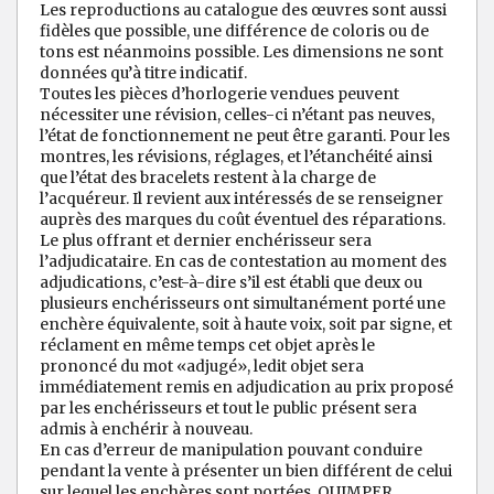
Les reproductions au catalogue des œuvres sont aussi
fidèles que possible, une différence de coloris ou de
tons est néanmoins possible. Les dimensions ne sont
données qu’à titre indicatif.
Toutes les pièces d’horlogerie vendues peuvent
nécessiter une révision, celles-ci n’étant pas neuves,
l’état de fonctionnement ne peut être garanti. Pour les
montres, les révisions, réglages, et l’étanchéité ainsi
que l’état des bracelets restent à la charge de
l’acquéreur. Il revient aux intéressés de se renseigner
auprès des marques du coût éventuel des réparations.
Le plus offrant et dernier enchérisseur sera
l’adjudicataire. En cas de contestation au moment des
adjudications, c’est-à-dire s’il est établi que deux ou
plusieurs enchérisseurs ont simultanément porté une
enchère équivalente, soit à haute voix, soit par signe, et
réclament en même temps cet objet après le
prononcé du mot «adjugé», ledit objet sera
immédiatement remis en adjudication au prix proposé
par les enchérisseurs et tout le public présent sera
admis à enchérir à nouveau.
En cas d’erreur de manipulation pouvant conduire
pendant la vente à présenter un bien différent de celui
sur lequel les enchères sont portées, QUIMPER