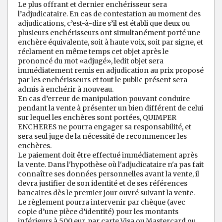
Le plus offrant et dernier enchérisseur sera
l’adjudicataire. En cas de contestation au moment des
adjudications, c’est-à-dire s’il est établi que deux ou
plusieurs enchérisseurs ont simultanément porté une
enchère équivalente, soit à haute voix, soit par signe, et
réclament en même temps cet objet après le
prononcé du mot «adjugé», ledit objet sera
immédiatement remis en adjudication au prix proposé
par les enchérisseurs et tout le public présent sera
admis à enchérir à nouveau.
En cas d’erreur de manipulation pouvant conduire
pendant la vente à présenter un bien différent de celui
sur lequel les enchères sont portées, QUIMPER
ENCHERES ne pourra engager sa responsabilité, et
sera seul juge de la nécessité de recommencer les
enchères.
Le paiement doit être effectué immédiatement après
la vente. Dans l'hypothèse où l'adjudicataire n'a pas fait
connaître ses données personnelles avant la vente, il
devra justifier de son identité et de ses références
bancaires dès le premier jour ouvré suivant la vente.
Le règlement pourra intervenir par chèque (avec
copie d’une pièce d’identité) pour les montants
inférieurs à 500 eur, par carte Visa ou Mastercard ou