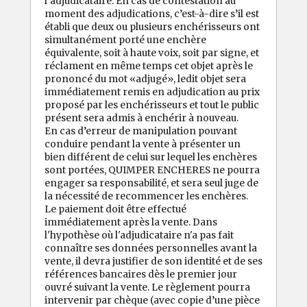
l’adjudicataire. En cas de contestation au
moment des adjudications, c’est-à-dire s’il est
établi que deux ou plusieurs enchérisseurs ont
simultanément porté une enchère
équivalente, soit à haute voix, soit par signe, et
réclament en même temps cet objet après le
prononcé du mot «adjugé», ledit objet sera
immédiatement remis en adjudication au prix
proposé par les enchérisseurs et tout le public
présent sera admis à enchérir à nouveau.
En cas d’erreur de manipulation pouvant
conduire pendant la vente à présenter un
bien différent de celui sur lequel les enchères
sont portées, QUIMPER ENCHERES ne pourra
engager sa responsabilité, et sera seul juge de
la nécessité de recommencer les enchères.
Le paiement doit être effectué
immédiatement après la vente. Dans
l'hypothèse où l'adjudicataire n'a pas fait
connaître ses données personnelles avant la
vente, il devra justifier de son identité et de ses
références bancaires dès le premier jour
ouvré suivant la vente. Le règlement pourra
intervenir par chèque (avec copie d’une pièce