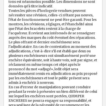
tons est néanmoins possible. Les dimensions ne sont
données qu’à titre indicatif.
Toutes les pièces d’horlogerie vendues peuvent
nécessiter une révision, celles-ci n’étant pas neuves,
l’état de fonctionnement ne peut être garanti. Pour les
montres, les révisions, réglages, et l’étanchéité ainsi
que l’état des bracelets restent à la charge de
l’acquéreur. Il revient aux intéressés de se renseigner
auprès des marques du coût éventuel des réparations.
Le plus offrant et dernier enchérisseur sera
l’adjudicataire. En cas de contestation au moment des
adjudications, c’est-à-dire s’il est établi que deux ou
plusieurs enchérisseurs ont simultanément porté une
enchère équivalente, soit à haute voix, soit par signe, et
réclament en même temps cet objet après le
prononcé du mot «adjugé», ledit objet sera
immédiatement remis en adjudication au prix proposé
par les enchérisseurs et tout le public présent sera
admis à enchérir à nouveau.
En cas d’erreur de manipulation pouvant conduire
pendant la vente à présenter un bien différent de celui
sur lequel les enchères sont portées, QUIMPER
ENCHERES ne pourra engager sa responsabilité, et
sera seul juge de la nécessité de recommencer les