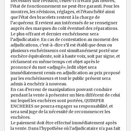
nécessiter une révision, celles-ci n’étant pas neuves,
l’état de fonctionnement ne peut être garanti. Pour les
montres, les révisions, réglages, et l’étanchéité ainsi
que l’état des bracelets restent à la charge de
l’acquéreur. Il revient aux intéressés de se renseigner
auprès des marques du coût éventuel des réparations.
Le plus offrant et dernier enchérisseur sera
l’adjudicataire. En cas de contestation au moment des
adjudications, c’est-à-dire s’il est établi que deux ou
plusieurs enchérisseurs ont simultanément porté une
enchère équivalente, soit à haute voix, soit par signe, et
réclament en même temps cet objet après le
prononcé du mot «adjugé», ledit objet sera
immédiatement remis en adjudication au prix proposé
par les enchérisseurs et tout le public présent sera
admis à enchérir à nouveau.
En cas d’erreur de manipulation pouvant conduire
pendant la vente à présenter un bien différent de celui
sur lequel les enchères sont portées, QUIMPER
ENCHERES ne pourra engager sa responsabilité, et
sera seul juge de la nécessité de recommencer les
enchères.
Le paiement doit être effectué immédiatement après
la vente. Dans l'hypothèse où l'adjudicataire n'a pas fait