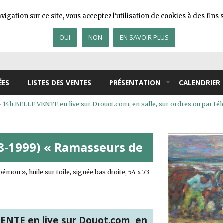
igation sur ce site, vous acceptez l'utilisation de cookies à des fin
OUI
NON
EN SAVOIR PLUS
ÉES
LISTES DES VENTES
PRÉSENTATION
CALENDRIER
h BELLE VENTE en live sur Drouot.com, en salle, sur ordres ou par té
8-1999) « Ramasseurs de
n », huile sur toile, signée bas droite, 54 x 73
NTE en live sur Douot.com, en