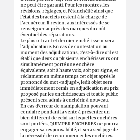
ne peut être garanti. Pour les montres, les
révisions, réglages, et l’étanchéité ainsi que
l’état des bracelets restent à la charge de
l’acquéreur. Il revient aux intéressés de se
renseigner auprès des marques du coût
éventuel des réparations.
Le plus offrant et dernier enchérisseur sera
l’adjudicataire. En cas de contestation au
moment des adjudications, c’est-à-dire s’il est
établi que deux ou plusieurs enchérisseurs ont
simultanément porté une enchère
équivalente, soit à haute voix, soit par signe, et
réclament en même temps cet objet après le
prononcé du mot «adjugé», ledit objet sera
immédiatement remis en adjudication au prix
proposé par les enchérisseurs et tout le public
présent sera admis à enchérir à nouveau.
En cas d’erreur de manipulation pouvant
conduire pendant la vente à présenter un
bien différent de celui sur lequel les enchères
sont portées, QUIMPER ENCHERES ne pourra
engager sa responsabilité, et sera seul juge de
la nécessité de recommencer les enchères.