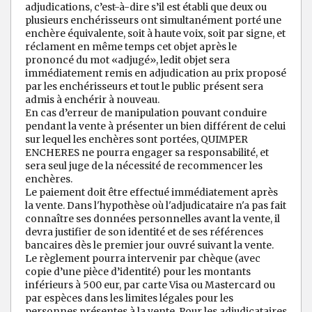
adjudications, c’est-à-dire s’il est établi que deux ou
plusieurs enchérisseurs ont simultanément porté une
enchère équivalente, soit à haute voix, soit par signe, et
réclament en même temps cet objet après le
prononcé du mot «adjugé», ledit objet sera
immédiatement remis en adjudication au prix proposé
par les enchérisseurs et tout le public présent sera
admis à enchérir à nouveau.
En cas d’erreur de manipulation pouvant conduire
pendant la vente à présenter un bien différent de celui
sur lequel les enchères sont portées, QUIMPER
ENCHERES ne pourra engager sa responsabilité, et
sera seul juge de la nécessité de recommencer les
enchères.
Le paiement doit être effectué immédiatement après
la vente. Dans l'hypothèse où l'adjudicataire n'a pas fait
connaître ses données personnelles avant la vente, il
devra justifier de son identité et de ses références
bancaires dès le premier jour ouvré suivant la vente.
Le règlement pourra intervenir par chèque (avec
copie d’une pièce d’identité) pour les montants
inférieurs à 500 eur, par carte Visa ou Mastercard ou
par espèces dans les limites légales pour les
personnes présentes à la vente. Pour les adjudicataires