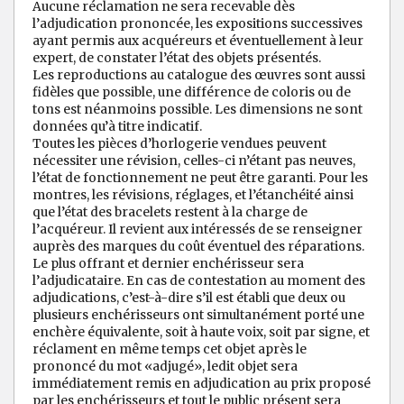
Aucune réclamation ne sera recevable dès
l’adjudication prononcée, les expositions successives
ayant permis aux acquéreurs et éventuellement à leur
expert, de constater l’état des objets présentés.
Les reproductions au catalogue des œuvres sont aussi
fidèles que possible, une différence de coloris ou de
tons est néanmoins possible. Les dimensions ne sont
données qu’à titre indicatif.
Toutes les pièces d’horlogerie vendues peuvent
nécessiter une révision, celles-ci n’étant pas neuves,
l’état de fonctionnement ne peut être garanti. Pour les
montres, les révisions, réglages, et l’étanchéité ainsi
que l’état des bracelets restent à la charge de
l’acquéreur. Il revient aux intéressés de se renseigner
auprès des marques du coût éventuel des réparations.
Le plus offrant et dernier enchérisseur sera
l’adjudicataire. En cas de contestation au moment des
adjudications, c’est-à-dire s’il est établi que deux ou
plusieurs enchérisseurs ont simultanément porté une
enchère équivalente, soit à haute voix, soit par signe, et
réclament en même temps cet objet après le
prononcé du mot «adjugé», ledit objet sera
immédiatement remis en adjudication au prix proposé
par les enchérisseurs et tout le public présent sera