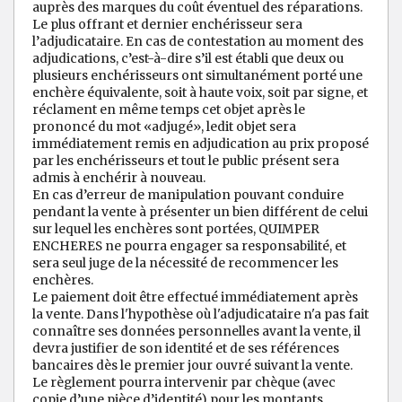
auprès des marques du coût éventuel des réparations.
Le plus offrant et dernier enchérisseur sera
l’adjudicataire. En cas de contestation au moment des
adjudications, c’est-à-dire s’il est établi que deux ou
plusieurs enchérisseurs ont simultanément porté une
enchère équivalente, soit à haute voix, soit par signe, et
réclament en même temps cet objet après le
prononcé du mot «adjugé», ledit objet sera
immédiatement remis en adjudication au prix proposé
par les enchérisseurs et tout le public présent sera
admis à enchérir à nouveau.
En cas d’erreur de manipulation pouvant conduire
pendant la vente à présenter un bien différent de celui
sur lequel les enchères sont portées, QUIMPER
ENCHERES ne pourra engager sa responsabilité, et
sera seul juge de la nécessité de recommencer les
enchères.
Le paiement doit être effectué immédiatement après
la vente. Dans l'hypothèse où l'adjudicataire n'a pas fait
connaître ses données personnelles avant la vente, il
devra justifier de son identité et de ses références
bancaires dès le premier jour ouvré suivant la vente.
Le règlement pourra intervenir par chèque (avec
copie d’une pièce d’identité) pour les montants