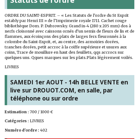
ORDRE DU SAINT-ESPRIT. – « Les Statuts de l’ordre du St Esprit
estably par Henri III » de l’Imprimerie royale 1711. Cachet rouge
bibliothèque Dom. P. Dubrowsky. Grand in-4 (280 x 205 mm) dos à
nerfs cloisonné avec caissons ornés d’un semis de fleurs de lis et de
flammes, aux écoinçons des plats de larges fers fleuronnés à la
colombe du Saint-Esprit, et, au centre, des armoiries dorées,
tranches dorées, petit accroc à la coiffe supérieure et usures aux
coins, Trace de mouillure en haut des feuillets, qqs accrocs sur
quelques uns. Qques marques sur les plats.Plats légèrement voilés.
LIVRES
SAMEDI 1er AOUT - 14h BELLE VENTE en
live sur DROUOT.COM, en salle, par
téléphone ou sur ordre
Estimation :
700 / 1000 €
Catégories :
LIVRES
Numéro d'ordre :
402