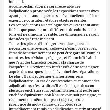
indicatif.
Aucune réclamation ne sera recevable dès
l’adjudication prononcée, les expositions successives
ayant permis aux acquéreurs et éventuellement à leur
expert, de constater l’état des objets présentés.
Les reproductions au catalogue des œuvres sont aussi
fidèles que possible, une différence de coloris ou de
tons est néanmoins possible. Les dimensions ne sont
données qu’à titre indicatif.
Toutes les pièces d’horlogerie vendues peuvent
nécessiter une révision, celles-ci n’étant pas neuves,
l’état de fonctionnement ne peut être garanti. Pour les
montres, les révisions, réglages, et l’étanchéité ainsi
que l’état des bracelets restent à la charge de
l’acquéreur. Il revient aux intéressés de se renseigner
auprès des marques du coût éventuel des réparations.
Le plus offrant et dernier enchérisseur sera
l’adjudicataire. En cas de contestation au moment des
adjudications, c’est-à-dire s’il est établi que deux ou
plusieurs enchérisseurs ont simultanément porté une
enchère équivalente, soit à haute voix, soit par signe, et
réclament en même temps cet objet après le
prononcé du mot «adjugé», ledit objet sera
immédiatement remis en adjudication au prix proposé