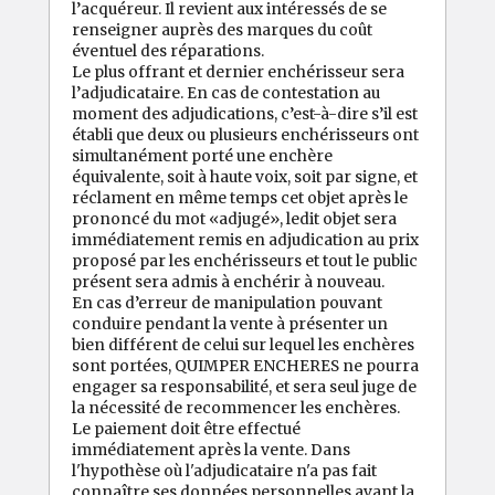
l’acquéreur. Il revient aux intéressés de se
renseigner auprès des marques du coût
éventuel des réparations.
Le plus offrant et dernier enchérisseur sera
l’adjudicataire. En cas de contestation au
moment des adjudications, c’est-à-dire s’il est
établi que deux ou plusieurs enchérisseurs ont
simultanément porté une enchère
équivalente, soit à haute voix, soit par signe, et
réclament en même temps cet objet après le
prononcé du mot «adjugé», ledit objet sera
immédiatement remis en adjudication au prix
proposé par les enchérisseurs et tout le public
présent sera admis à enchérir à nouveau.
En cas d’erreur de manipulation pouvant
conduire pendant la vente à présenter un
bien différent de celui sur lequel les enchères
sont portées, QUIMPER ENCHERES ne pourra
engager sa responsabilité, et sera seul juge de
la nécessité de recommencer les enchères.
Le paiement doit être effectué
immédiatement après la vente. Dans
l'hypothèse où l'adjudicataire n'a pas fait
connaître ses données personnelles avant la