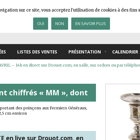
igation sur ce site, vous acceptez l'utilisation de cookies à des fin
OUI
NON
EN SAVOIR PLUS
ÉES
LISTES DES VENTES
PRÉSENTATION
CALENDRIER
IL – 14h en direct sur Drouot.com, en salle, sur ordres ou par télépho
nt chiffrés « MM », dont
n portant des poinçons aux Fermiers Généraux,
2,5 cm environ
 en live sur Drouot.com, en