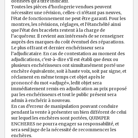
données qu’à titre indicatif.
Toutes les pièces d’horlogerie vendues peuvent
nécessiter une révision, celles-ci n’étant pas neuves,
l’état de fonctionnement ne peut être garanti. Pour les
montres, les révisions, réglages, et l’étanchéité ainsi
que l’état des bracelets restent à la charge de
l’acquéreur. Il revient aux intéressés de se renseigner
auprès des marques du coût éventuel des réparations.
Le plus offrant et dernier enchérisseur sera
l’adjudicataire. En cas de contestation au moment des
adjudications, c’est-à-dire s’il est établi que deux ou
plusieurs enchérisseurs ont simultanément porté une
enchère équivalente, soit à haute voix, soit par signe, et
réclament en même temps cet objet après le
prononcé du mot «adjugé», ledit objet sera
immédiatement remis en adjudication au prix proposé
par les enchérisseurs et tout le public présent sera
admis à enchérir à nouveau.
En cas d’erreur de manipulation pouvant conduire
pendant la vente à présenter un bien différent de celui
sur lequel les enchères sont portées, QUIMPER
ENCHERES ne pourra engager sa responsabilité, et
sera seul juge de la nécessité de recommencer les
enchères.