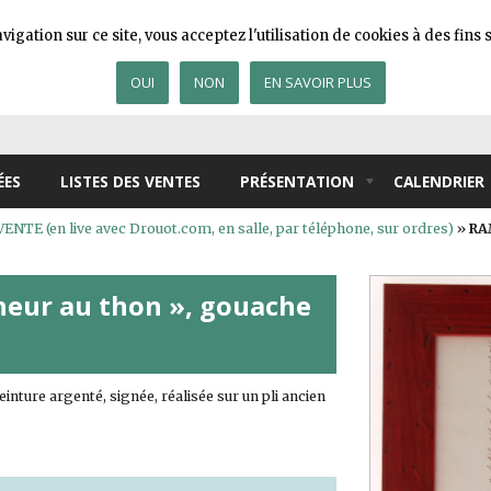
igation sur ce site, vous acceptez l'utilisation de cookies à des fin
OUI
NON
EN SAVOIR PLUS
ÉES
LISTES DES VENTES
PRÉSENTATION
CALENDRIER
ENTE (en live avec Drouot.com, en salle, par téléphone, sur ordres)
»
RA
heur au thon », gouache
nture argenté, signée, réalisée sur un pli ancien