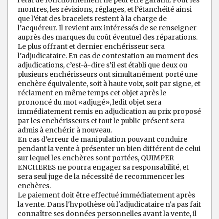
l’état de fonctionnement ne peut être garanti. Pour les
montres, les révisions, réglages, et l’étanchéité ainsi
que l’état des bracelets restent à la charge de
l’acquéreur. Il revient aux intéressés de se renseigner
auprès des marques du coût éventuel des réparations.
Le plus offrant et dernier enchérisseur sera
l’adjudicataire. En cas de contestation au moment des
adjudications, c’est-à-dire s’il est établi que deux ou
plusieurs enchérisseurs ont simultanément porté une
enchère équivalente, soit à haute voix, soit par signe, et
réclament en même temps cet objet après le
prononcé du mot «adjugé», ledit objet sera
immédiatement remis en adjudication au prix proposé
par les enchérisseurs et tout le public présent sera
admis à enchérir à nouveau.
En cas d’erreur de manipulation pouvant conduire
pendant la vente à présenter un bien différent de celui
sur lequel les enchères sont portées, QUIMPER
ENCHERES ne pourra engager sa responsabilité, et
sera seul juge de la nécessité de recommencer les
enchères.
Le paiement doit être effectué immédiatement après
la vente. Dans l'hypothèse où l'adjudicataire n'a pas fait
connaître ses données personnelles avant la vente, il