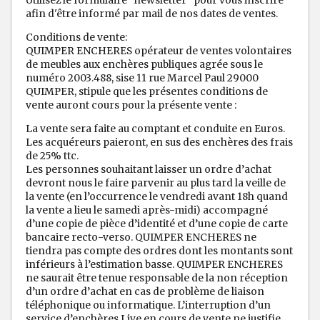
Utilisez le formulaire "newsletter" pour vous inscrire
afin d'être informé par mail de nos dates de ventes.
Conditions de vente:
QUIMPER ENCHERES opérateur de ventes volontaires
de meubles aux enchères publiques agrée sous le
numéro 2003.488, sise 11 rue Marcel Paul 29000
QUIMPER, stipule que les présentes conditions de
vente auront cours pour la présente vente :
La vente sera faite au comptant et conduite en Euros.
Les acquéreurs paieront, en sus des enchères des frais
de 25% ttc.
Les personnes souhaitant laisser un ordre d’achat
devront nous le faire parvenir au plus tard la veille de
la vente (en l’occurrence le vendredi avant 18h quand
la vente a lieu le samedi après-midi) accompagné
d’une copie de pièce d’identité et d’une copie de carte
bancaire recto-verso. QUIMPER ENCHERES ne
tiendra pas compte des ordres dont les montants sont
inférieurs à l’estimation basse. QUIMPER ENCHERES
ne saurait être tenue responsable de la non réception
d’un ordre d’achat en cas de problème de liaison
téléphonique ou informatique. L’interruption d’un
service d’enchères Live en cours de vente ne justifie