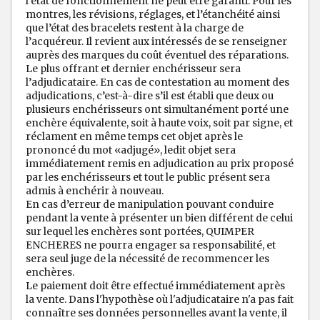
l’état de fonctionnement ne peut être garanti. Pour les
montres, les révisions, réglages, et l’étanchéité ainsi
que l’état des bracelets restent à la charge de
l’acquéreur. Il revient aux intéressés de se renseigner
auprès des marques du coût éventuel des réparations.
Le plus offrant et dernier enchérisseur sera
l’adjudicataire. En cas de contestation au moment des
adjudications, c’est-à-dire s’il est établi que deux ou
plusieurs enchérisseurs ont simultanément porté une
enchère équivalente, soit à haute voix, soit par signe, et
réclament en même temps cet objet après le
prononcé du mot «adjugé», ledit objet sera
immédiatement remis en adjudication au prix proposé
par les enchérisseurs et tout le public présent sera
admis à enchérir à nouveau.
En cas d’erreur de manipulation pouvant conduire
pendant la vente à présenter un bien différent de celui
sur lequel les enchères sont portées, QUIMPER
ENCHERES ne pourra engager sa responsabilité, et
sera seul juge de la nécessité de recommencer les
enchères.
Le paiement doit être effectué immédiatement après
la vente. Dans l'hypothèse où l'adjudicataire n'a pas fait
connaître ses données personnelles avant la vente, il