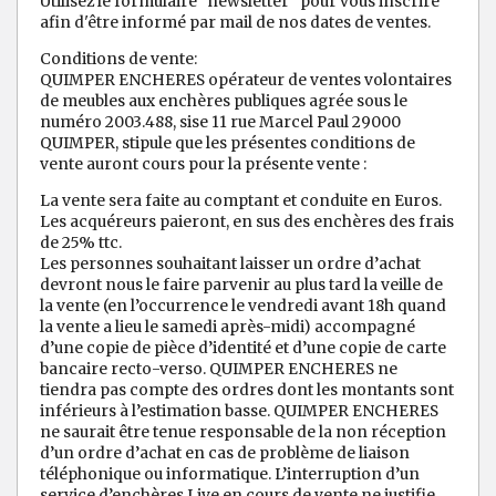
Utilisez le formulaire "newsletter" pour vous inscrire
afin d'être informé par mail de nos dates de ventes.
Conditions de vente:
QUIMPER ENCHERES opérateur de ventes volontaires
de meubles aux enchères publiques agrée sous le
numéro 2003.488, sise 11 rue Marcel Paul 29000
QUIMPER, stipule que les présentes conditions de
vente auront cours pour la présente vente :
La vente sera faite au comptant et conduite en Euros.
Les acquéreurs paieront, en sus des enchères des frais
de 25% ttc.
Les personnes souhaitant laisser un ordre d’achat
devront nous le faire parvenir au plus tard la veille de
la vente (en l’occurrence le vendredi avant 18h quand
la vente a lieu le samedi après-midi) accompagné
d’une copie de pièce d’identité et d’une copie de carte
bancaire recto-verso. QUIMPER ENCHERES ne
tiendra pas compte des ordres dont les montants sont
inférieurs à l’estimation basse. QUIMPER ENCHERES
ne saurait être tenue responsable de la non réception
d’un ordre d’achat en cas de problème de liaison
téléphonique ou informatique. L’interruption d’un
service d’enchères Live en cours de vente ne justifie