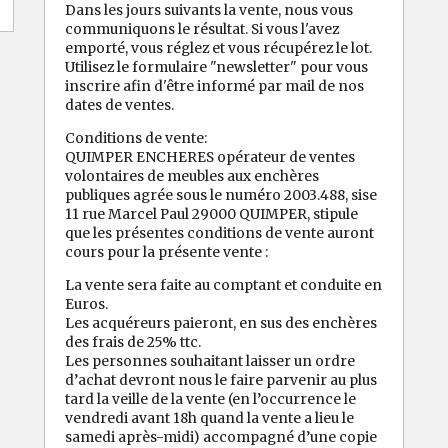
Dans les jours suivants la vente, nous vous
communiquons le résultat. Si vous l'avez
emporté, vous réglez et vous récupérez le lot.
Utilisez le formulaire "newsletter" pour vous
inscrire afin d'être informé par mail de nos
dates de ventes.
Conditions de vente:
QUIMPER ENCHERES opérateur de ventes
volontaires de meubles aux enchères
publiques agrée sous le numéro 2003.488, sise
11 rue Marcel Paul 29000 QUIMPER, stipule
que les présentes conditions de vente auront
cours pour la présente vente :
La vente sera faite au comptant et conduite en
Euros.
Les acquéreurs paieront, en sus des enchères
des frais de 25% ttc.
Les personnes souhaitant laisser un ordre
d’achat devront nous le faire parvenir au plus
tard la veille de la vente (en l’occurrence le
vendredi avant 18h quand la vente a lieu le
samedi après-midi) accompagné d’une copie