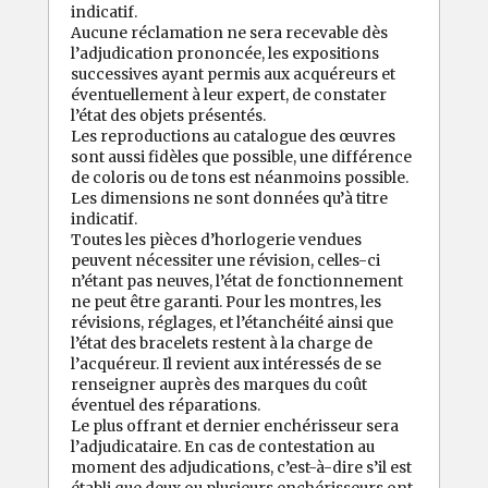
indicatif.
Aucune réclamation ne sera recevable dès
l’adjudication prononcée, les expositions
successives ayant permis aux acquéreurs et
éventuellement à leur expert, de constater
l’état des objets présentés.
Les reproductions au catalogue des œuvres
sont aussi fidèles que possible, une différence
de coloris ou de tons est néanmoins possible.
Les dimensions ne sont données qu’à titre
indicatif.
Toutes les pièces d’horlogerie vendues
peuvent nécessiter une révision, celles-ci
n’étant pas neuves, l’état de fonctionnement
ne peut être garanti. Pour les montres, les
révisions, réglages, et l’étanchéité ainsi que
l’état des bracelets restent à la charge de
l’acquéreur. Il revient aux intéressés de se
renseigner auprès des marques du coût
éventuel des réparations.
Le plus offrant et dernier enchérisseur sera
l’adjudicataire. En cas de contestation au
moment des adjudications, c’est-à-dire s’il est
établi que deux ou plusieurs enchérisseurs ont