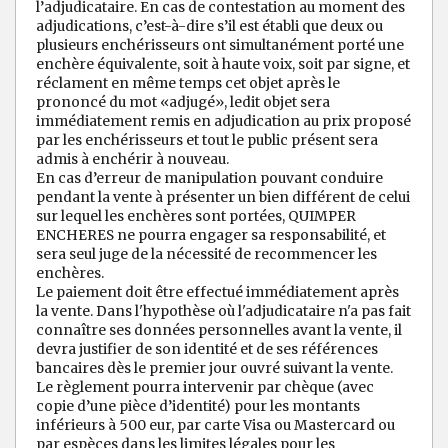
l’adjudicataire. En cas de contestation au moment des
adjudications, c’est-à-dire s’il est établi que deux ou
plusieurs enchérisseurs ont simultanément porté une
enchère équivalente, soit à haute voix, soit par signe, et
réclament en même temps cet objet après le
prononcé du mot «adjugé», ledit objet sera
immédiatement remis en adjudication au prix proposé
par les enchérisseurs et tout le public présent sera
admis à enchérir à nouveau.
En cas d’erreur de manipulation pouvant conduire
pendant la vente à présenter un bien différent de celui
sur lequel les enchères sont portées, QUIMPER
ENCHERES ne pourra engager sa responsabilité, et
sera seul juge de la nécessité de recommencer les
enchères.
Le paiement doit être effectué immédiatement après
la vente. Dans l'hypothèse où l'adjudicataire n'a pas fait
connaître ses données personnelles avant la vente, il
devra justifier de son identité et de ses références
bancaires dès le premier jour ouvré suivant la vente.
Le règlement pourra intervenir par chèque (avec
copie d’une pièce d’identité) pour les montants
inférieurs à 500 eur, par carte Visa ou Mastercard ou
par espèces dans les limites légales pour les