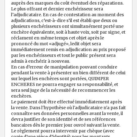
auprès des marques du coût éventuel des réparations.
Le plus offrant et dernier enchérisseur sera
l’adjudicataire. En cas de contestation au moment des
adjudications, c’est-à-dire s’il est établi que deux ou
plusieurs enchérisseurs ont simultanément porté une
enchère équivalente, soit à haute voix, soit par signe, et
réclament en même temps cet objet après le
prononcé du mot «adjugé», ledit objet sera
immédiatement remis en adjudication au prix proposé
par les enchérisseurs et tout le public présent sera
admis à enchérir à nouveau.
En cas d’erreur de manipulation pouvant conduire
pendant la vente à présenter un bien différent de celui
sur lequel les enchères sont portées, QUIMPER
ENCHERES ne pourra engager sa responsabilité, et
sera seul juge de la nécessité de recommencer les
enchères.
Le paiement doit être effectué immédiatement après
la vente. Dans l'hypothèse où l'adjudicataire n'a pas fait
connaître ses données personnelles avant la vente, il
devra justifier de son identité et de ses références
bancaires dès le premier jour ouvré suivant la vente.
Le règlement pourra intervenir par chèque (avec
copie d’une pièce d’identité) pour les montants