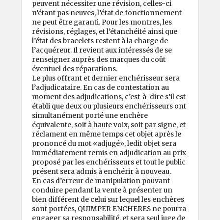
peuvent nécessiter une révision, celles-ci
n’étant pas neuves, l’état de fonctionnement
ne peut être garanti. Pour les montres, les
révisions, réglages, et l’étanchéité ainsi que
l’état des bracelets restent à la charge de
l’acquéreur. Il revient aux intéressés de se
renseigner auprès des marques du coût
éventuel des réparations.
Le plus offrant et dernier enchérisseur sera
l’adjudicataire. En cas de contestation au
moment des adjudications, c’est-à-dire s’il est
établi que deux ou plusieurs enchérisseurs ont
simultanément porté une enchère
équivalente, soit à haute voix, soit par signe, et
réclament en même temps cet objet après le
prononcé du mot «adjugé», ledit objet sera
immédiatement remis en adjudication au prix
proposé par les enchérisseurs et tout le public
présent sera admis à enchérir à nouveau.
En cas d’erreur de manipulation pouvant
conduire pendant la vente à présenter un
bien différent de celui sur lequel les enchères
sont portées, QUIMPER ENCHERES ne pourra
engager sa responsabilité, et sera seul juge de