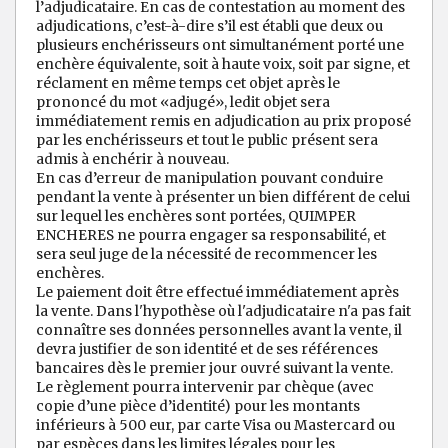
l’adjudicataire. En cas de contestation au moment des
adjudications, c’est-à-dire s’il est établi que deux ou
plusieurs enchérisseurs ont simultanément porté une
enchère équivalente, soit à haute voix, soit par signe, et
réclament en même temps cet objet après le
prononcé du mot «adjugé», ledit objet sera
immédiatement remis en adjudication au prix proposé
par les enchérisseurs et tout le public présent sera
admis à enchérir à nouveau.
En cas d’erreur de manipulation pouvant conduire
pendant la vente à présenter un bien différent de celui
sur lequel les enchères sont portées, QUIMPER
ENCHERES ne pourra engager sa responsabilité, et
sera seul juge de la nécessité de recommencer les
enchères.
Le paiement doit être effectué immédiatement après
la vente. Dans l'hypothèse où l'adjudicataire n'a pas fait
connaître ses données personnelles avant la vente, il
devra justifier de son identité et de ses références
bancaires dès le premier jour ouvré suivant la vente.
Le règlement pourra intervenir par chèque (avec
copie d’une pièce d’identité) pour les montants
inférieurs à 500 eur, par carte Visa ou Mastercard ou
par espèces dans les limites légales pour les