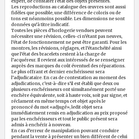
expert, de constater l’état des objets présentés.
Les reproductions au catalogue des œuvres sont aussi
fidèles que possible, une différence de coloris ou de
tons est néanmoins possible. Les dimensions ne sont
données qu’à titre indicatif.
Toutes les pièces d’horlogerie vendues peuvent
nécessiter une révision, celles-ci n’étant pas neuves,
l’état de fonctionnement ne peut être garanti. Pour les
montres, les révisions, réglages, et l’étanchéité ainsi
que l’état des bracelets restent à la charge de
l’acquéreur. Il revient aux intéressés de se renseigner
auprès des marques du coût éventuel des réparations.
Le plus offrant et dernier enchérisseur sera
l’adjudicataire. En cas de contestation au moment des
adjudications, c’est-à-dire s’il est établi que deux ou
plusieurs enchérisseurs ont simultanément porté une
enchère équivalente, soit à haute voix, soit par signe, et
réclament en même temps cet objet après le
prononcé du mot «adjugé», ledit objet sera
immédiatement remis en adjudication au prix proposé
par les enchérisseurs et tout le public présent sera
admis à enchérir à nouveau.
En cas d’erreur de manipulation pouvant conduire
pendant la vente à présenter un bien différent de celui