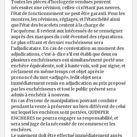
Toutes les pièces d’horlogerie vendues peuvent
nécessiter une révision, celles-ci n’étant pas neuves,
l’état de fonctionnement ne peut être garanti. Pour les
montres, les révisions, réglages, et l’étanchéité ainsi
que l’état des bracelets restent à la charge de
l’acquéreur. Il revient aux intéressés de se renseigner
auprès des marques du coût éventuel des réparations.
Le plus offrant et dernier enchérisseur sera
l’adjudicataire. En cas de contestation au moment des
adjudications, c’est-à-dire s’il est établi que deux ou
plusieurs enchérisseurs ont simultanément porté une
enchère équivalente, soit à haute voix, soit par signe, et
réclament en même temps cet objet après le
prononcé du mot «adjugé», ledit objet sera
immédiatement remis en adjudication au prix proposé
par les enchérisseurs et tout le public présent sera
admis à enchérir à nouveau.
En cas d’erreur de manipulation pouvant conduire
pendant la vente à présenter un bien différent de celui
sur lequel les enchères sont portées, QUIMPER
ENCHERES ne pourra engager sa responsabilité, et
sera seul juge de la nécessité de recommencer les
enchères.
Le paiement doit être effectué immédiatement après